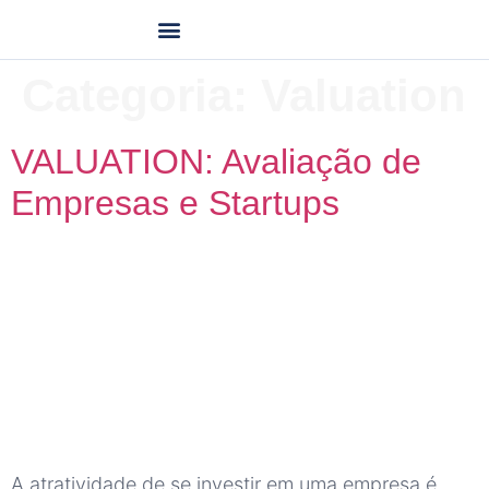
Quem Somos
Nossos Planos
Consultoria Financeira
Categoria:
Valuation
VALUATION: Avaliação de
Empresas e Startups
A atratividade de se investir em uma empresa é